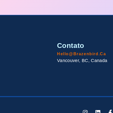
Contato
Hello@brazenbird.ca
Vancouver, BC, Canada
I
L